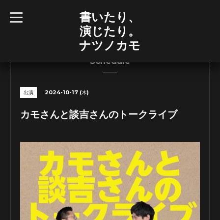
書いたり、
t
o
演じたり。
g
g
ナツノカモ
l
e
n
Schedule
a
v
i
g
2024-10-17 (木)
出演
a
t
i
カモさんと談吉さんのトークライブ
o
n