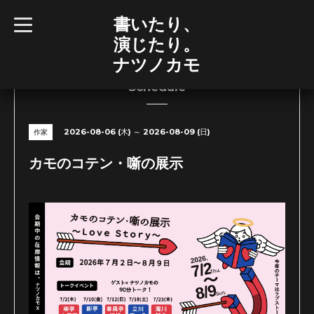
書いたり、
t
o
演じたり。
g
g
ナツノカモ
l
e
n
Schedule
a
v
i
g
2026-08-06 (木) ～ 2026-08-09 (日)
作家
a
t
i
カモのコテン・噺の展示
o
n