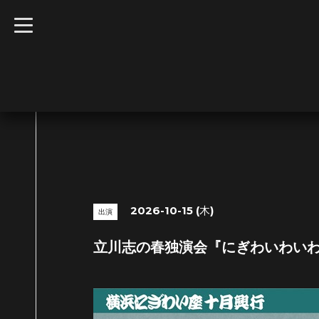
t
o
g
g
l
e
n
a
v
i
g
a
t
i
o
n
2026-10-15 (木)
出演
立川志の春独演会『にぎわいわい