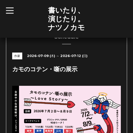
書いたり、
t
o
演じたり。
g
g
ナツノカモ
l
e
n
Schedule
a
v
i
g
2026-07-09 (木) ～ 2026-07-12 (日)
作家
a
t
i
カモのコテン・噺の展示
o
n