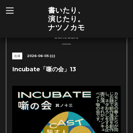
書いたり、
t
o
演じたり。
g
g
ナツノカモ
l
e
n
Schedule
a
v
i
g
2026-06-05 (金)
出演
a
t
i
Incubate「噺の会」13
o
n