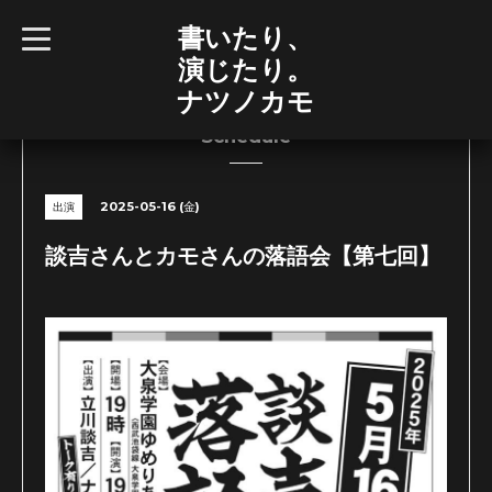
書いたり、
t
o
演じたり。
g
g
ナツノカモ
l
e
n
Schedule
a
v
i
g
2025-05-16 (金)
出演
a
t
i
談吉さんとカモさんの落語会【第七回】
o
n