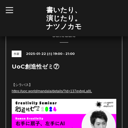
書いたり、
t
o
演じたり。
g
g
ナツノカモ
l
e
n
Schedule
a
v
i
g
2025-01-22 (水) 19:00～21:00
作家
a
t
i
UoC創造性ゼミ⑦
o
n
【シラバス】
https://uoc.world/mandala/details/?id=137evbgLa8L