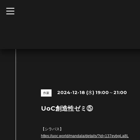
t
o
g
g
l
e
n
a
v
i
g
a
t
i
o
n
2024-12-18 (水) 19:00～21:00
作家
UoC創造性ゼミ⑤
【シラバス】
https://uoc.world/mandala/details/?id=137evbgLa8L