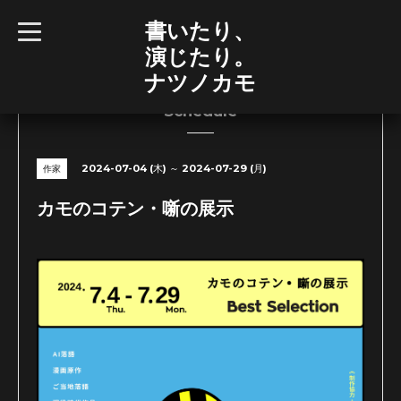
書いたり、
t
o
演じたり。
g
g
ナツノカモ
l
e
n
Schedule
a
v
i
g
2024-07-04 (木) ～ 2024-07-29 (月)
作家
a
t
i
カモのコテン・噺の展示
o
n