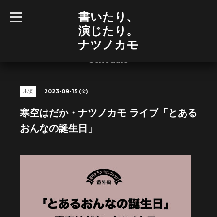
書いたり、
t
o
演じたり。
g
g
ナツノカモ
l
e
n
Schedule
a
v
i
g
2023-09-15 (金)
出演
a
t
i
寒空はだか・ナツノカモ ライブ「とある
o
n
おんなの誕生日」