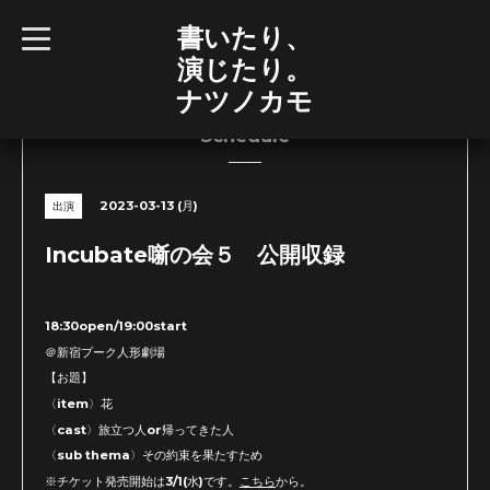
書いたり、
t
o
演じたり。
g
g
ナツノカモ
l
e
n
Schedule
a
v
i
g
2023-03-13 (月)
出演
a
t
i
Incubate噺の会５ 公開収録
o
n
18:30open/19:00start
＠新宿プーク人形劇場
【お題】
〈item〉花
〈cast〉旅立つ人or帰ってきた人
〈sub thema〉その約束を果たすため
※チケット発売開始は3/1(水)です。
こちら
から。