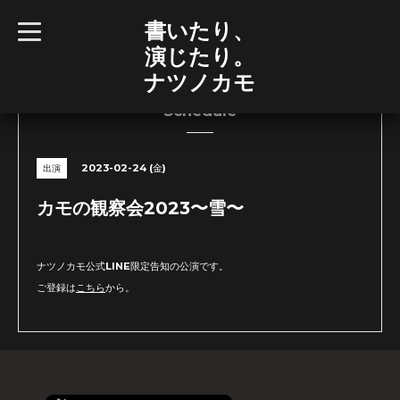
書いたり、
t
o
演じたり。
g
g
ナツノカモ
l
e
n
Schedule
a
v
i
g
2023-02-24 (金)
出演
a
t
i
カモの観察会2023〜雪〜
o
n
ナツノカモ公式LINE限定告知の公演です。
ご登録は
こちら
から。