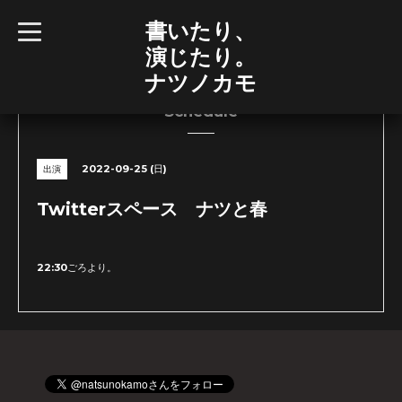
書いたり、
t
o
演じたり。
g
g
ナツノカモ
l
e
n
Schedule
a
v
i
g
2022-09-25 (日)
出演
a
t
i
Twitterスペース ナツと春
o
n
22:30ごろより。