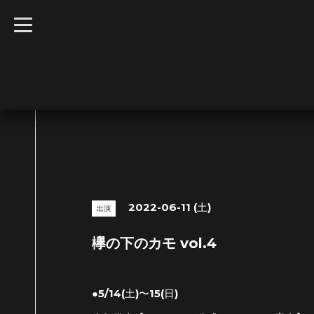
t
o
g
g
l
e
n
a
v
i
g
a
t
i
o
n
2022-06-11 (土)
出演
欅の下のカモ vol.4
●5/14(土)〜15(日)