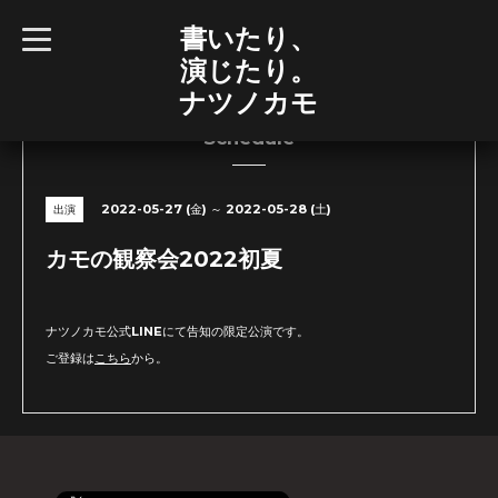
書いたり、
t
o
演じたり。
g
g
ナツノカモ
l
e
n
Schedule
a
v
i
g
2022-05-27 (金) ～ 2022-05-28 (土)
出演
a
t
i
カモの観察会2022初夏
o
n
ナツノカモ公式LINEにて告知の限定公演です。
ご登録は
こちら
から。