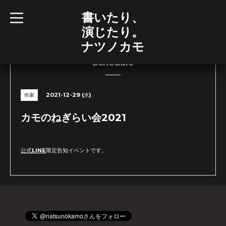
書いたり、
t
o
演じたり。
g
g
ナツノカモ
l
e
n
Schedule
a
v
i
g
2021-12-29 (水)
作家
a
t
i
カモのねぎらい会2021
o
n
公式LINE
限定告知イベントです。