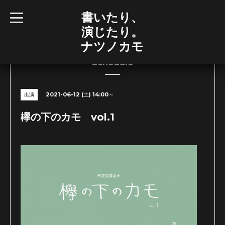
書いたり、
t
o
演じたり。
g
g
ナツノカモ
l
e
n
Schedule
a
v
i
g
2021-06-12 (土) 14:00～
出演
a
t
i
欅の下のカモ vol.1
o
n