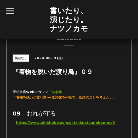
書いたり、
t
o
演じたり。
g
g
ナツノカモ
l
e
n
Schedule
a
v
i
g
2020-06-19 (金)
指定なし
a
t
i
『着物を脱いだ渡り鳥』０９
o
n
亜紀書房webマガジン「
あき地
」
『
着物を脱いだ渡り鳥 ― 落語家をやめて、落語のことを考えた。
』
09 おれが守る
https://www.akishobo.com/akichi/natsunokamo/v9