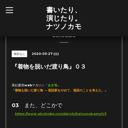
書いたり、
t
o
演じたり。
g
g
ナツノカモ
l
e
n
Schedule
a
v
i
g
2020-03-27 (金)
指定なし
a
t
i
『着物を脱いだ渡り鳥』０３
o
n
亜紀書房webマガジン「
あき地
」
『
着物を脱いだ渡り鳥 ― 落語家をやめて、落語のことを考えた。
』
03 また、どこかで
https://www.akishobo.com/akichi/natsunokamo/v3