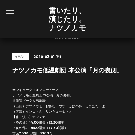
書いたり、
t
o
演じたり。
g
g
ナツノカモ
l
e
n
Schedule
a
v
i
g
2020-03-01 (日)
指定なし
a
t
i
ナツノカモ低温劇団 本公演「月の裏側」
o
n
サンキュータツオプロデュース
ナツノカモ低温劇団 本公演「月の裏側」
＠
新宿プーク人形劇場
（出演）ナツノカモ おさむ やす こば小林 しまだだーよ
（客演）インコさん サンキュータツオ
【作・演出】ナツノカモ
〈昼の部〉14:00開演（13:30開場）
〈夜の部〉18:00開演（17:30開場）
前売2500円/当日3000円