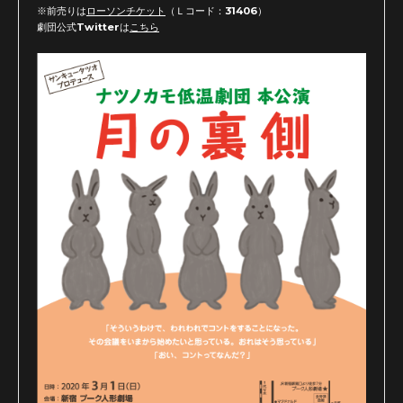
※前売りは
ローソンチケット
（Ｌコード：31406）
劇団公式Twitterは
こちら