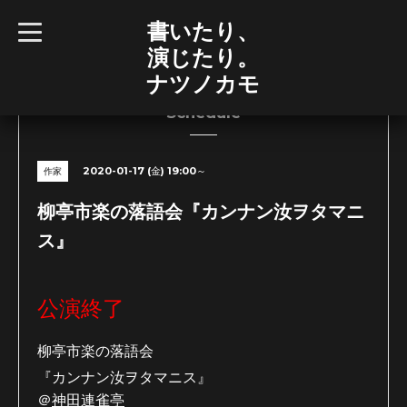
書いたり、
t
o
演じたり。
g
g
ナツノカモ
l
e
n
Schedule
a
v
i
g
2020-01-17 (金) 19:00～
作家
a
t
i
柳亭市楽の落語会『カンナン汝ヲタマニ
o
n
ス』
公演終了
柳亭市楽の落語会
『カンナン汝ヲタマニス』
＠
神田連雀亭